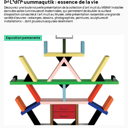
ᐆᒻᒪᖁᑎᒃ uummaqutik : essence de la vie
Découvrez une toute nouvelle présentation de la collection d’art inuit du MBAM! Installée
dans des salles lumineuses et modernisées, qui permettent de doubler la surface
d’exposition consacrée à l’art inuit au Musée, cette présentation rassemble une grande
variété d’œuvres – estampes, dessins, photographies, peintures, sculptures et
installations –, dont plusieurs acquises récemment.
Exposition permanente