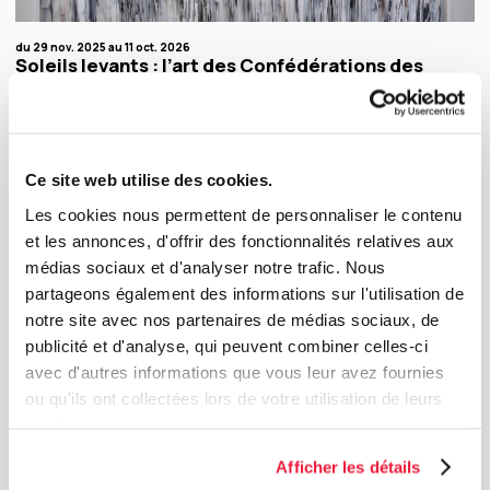
du 29 nov. 2025 au 11 oct. 2026
Soleils levants : l’art des Confédérations des
fleuves et des grands lacs
La transformation du MBAM se poursuit avec le réaménagement du 4e étage du pavillon
Claire et Marc Bourgie. Dès novembre 2025, cet espace sera consacré à la présentation
d’expositions temporaires proposant une relecture de l’histoire de l’art québécois et
canadien à travers des œuvres de la collection du Musée. Le MBAM y présentera une
nouvelle exposition chaque année. La toute première, Soleils levants : l’art des
Confédérations des fleuves et des grands lacs, rassemble une vingtaine d’œuvres
Ce site web utilise des cookies.
d’artistes appartenant aux différentes confédérations, nations et générations qui, à
travers leurs pratiques, témoignent des histoires de l’art autochtone des siècles derniers.
Les cookies nous permettent de personnaliser le contenu
Mentionnons Alanis Obomsawin, Carla Hemlock, Christine Sioui Wawanoloath, Greg
Staats ou encore Robert Houle.
et les annonces, d'offrir des fonctionnalités relatives aux
médias sociaux et d'analyser notre trafic. Nous
Exposition temporaire
partageons également des informations sur l'utilisation de
notre site avec nos partenaires de médias sociaux, de
publicité et d'analyse, qui peuvent combiner celles-ci
avec d'autres informations que vous leur avez fournies
ou qu'ils ont collectées lors de votre utilisation de leurs
services.
Afficher les détails