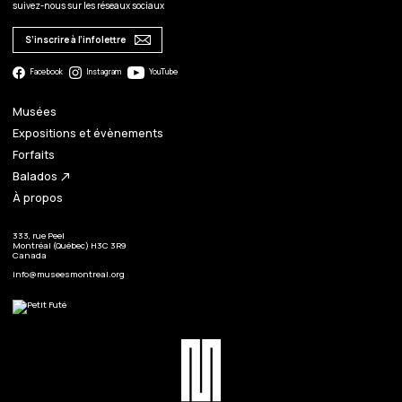
suivez-nous sur les réseaux sociaux
S’inscrire à l’infolettre
Facebook
Instagram
YouTube
Musées
Expositions et évènements
Forfaits
Balados
north_east
À propos
333, rue Peel
Montréal (Québec) H3C 3R9
Canada
info@museesmontreal.org