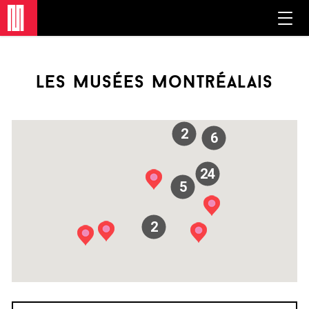
les musées montréalais
2
6
24
5
2