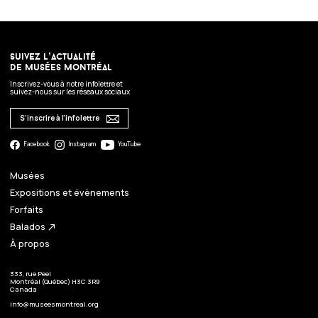
suivez l’actualité
de musées montréal
Inscrivez-vous à notre infolettre et
suivez-nous sur les réseaux sociaux
S’inscrire à l’infolettre
Facebook
Instagram
YouTube
Musées
Expositions et évènements
Forfaits
Balados
north_east
À propos
333, rue Peel
Montréal (Québec) H3C 3R9
Canada
info@museesmontreal.org