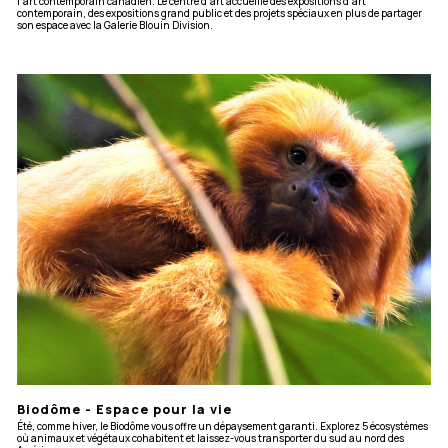
l'art contemporain canadien. Le centre d’art accueille des expositions d’art
contemporain, des expositions grand public et des projets spéciaux en plus de partager
son espace avec la Galerie Blouin Division.
Biodôme - Espace pour la vie
Été, comme hiver, le Biodôme vous offre un dépaysement garanti. Explorez 5 écosystèmes
où animaux et végétaux cohabitent et laissez-vous transporter du sud au nord des