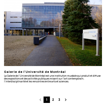
Galerie de l'Université de Montréal
La Galerie de l’Université de Montréal est une institution muséale qui produit et diffuse
des expositions et des activités publiques misant sur l'art contemporain,
l’interdisciplinarité et les rencontres entre arts et sciences.
navigate_before
navigate_next
1
2
3