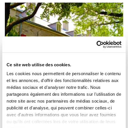
Ce site web utilise des cookies.
Les cookies nous permettent de personnaliser le contenu
et les annonces, d'offrir des fonctionnalités relatives aux
médias sociaux et d'analyser notre trafic. Nous
partageons également des informations sur l'utilisation de
Château Ramezay, Musée et site historique de
notre site avec nos partenaires de médias sociaux, de
Montréal
publicité et d'analyse, qui peuvent combiner celles-ci
Entrez dans l'histoire de Montréal par la grande porte… et visitez le premier édifice classé
monument historique au Québec! Sélectionné comme l’un des 1001 sites historiques
avec d'autres informations que vous leur avez fournies
qu’il faut avoir vus dans sa vie, le Château vous invite à revivre plus de 500 ans
d'histoire à travers ses expositions, son parcours multimédia (en six langues) et son
ou qu'ils ont collectées lors de votre utilisation de leurs
jardin de la Nouvelle-France.